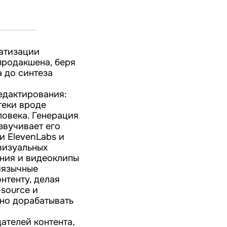
матизации
продакшена, беря
а до синтеза
едактирования:
теки вроде
ловека. Генерация
звучивает его
 ElevenLabs и
визуальных
ения и видеоклипы
тиязычные
нтенту, делая
source и
тно дорабатывать
ателей контента,