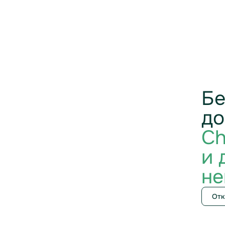
Бе
до
Ch
и 
не
Отк