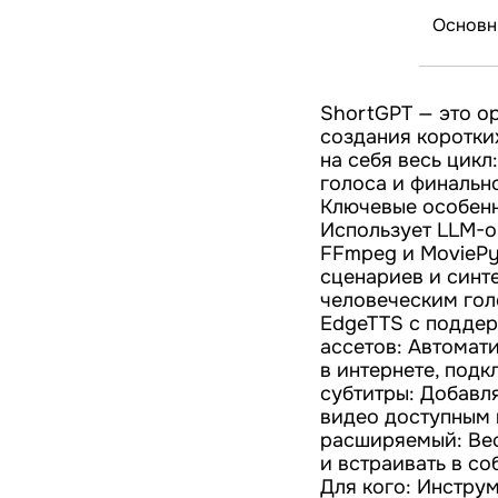
Основн
ShortGPT — это o
создания коротки
на себя весь цикл
голоса и финальн
Ключевые особенн
Использует LLM-о
FFmpeg и MoviePy,
сценариев и синте
человеческим гол
EdgeTTS с поддер
ассетов: Автомат
в интернете, подк
субтитры: Добавл
видео доступным 
расширяемый: Вес
и встраивать в со
Для кого: Инстру