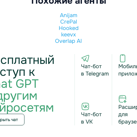
Похожие агенты
Anijam
CrePal
Hooked
keevx
Overlap AI
сплатный
Чат-бот
Мобил
ступ к
в Telegram
прило
at GPT
другим
йросетям
Расши
Чат-бот
для
рыть чат
в VK
браузе