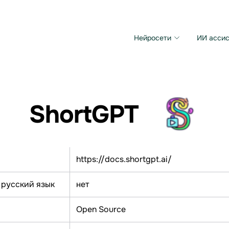
Нейросети
ИИ ассис
Microsoft MAI Image
Grok Imagine Video
ShortGPT
https://docs.shortgpt.ai/
 русский язык
нет
Open Source