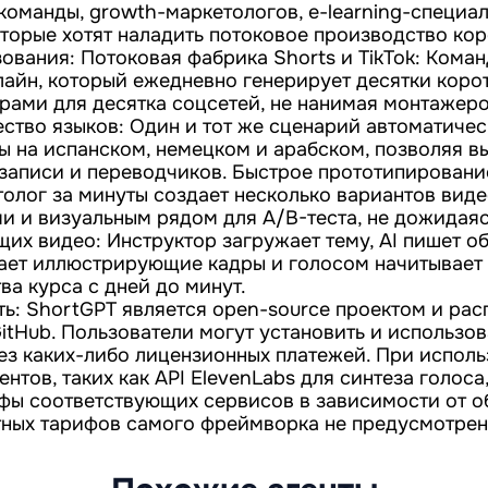
оманды, growth-маркетологов, e-learning-специал
оторые хотят наладить потоковое производство кор
ования: Потоковая фабрика Shorts и TikTok: Кома
лайн, который ежедневно генерирует десятки коро
трами для десятка соцсетей, не нанимая монтажер
ество языков: Один и тот же сценарий автоматичес
ры на испанском, немецком и арабском, позволяя в
 записи и переводчиков. Быстрое прототипирован
толог за минуты создает несколько вариантов вид
и и визуальным рядом для A/B-теста, не дожидаяс
их видео: Инструктор загружает тему, AI пишет 
ает иллюстрирующие кадры и голосом начитывает 
ва курса с дней до минут.
ть: ShortGPT является open-source проектом и ра
itHub. Пользователи могут установить и использов
ез каких-либо лицензионных платежей. При испол
нтов, таких как API ElevenLabs для синтеза голоса
фы соответствующих сервисов в зависимости от 
тных тарифов самого фреймворка не предусмотрен