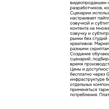
видеопродакшен-к
разработчиков, к
Сценарии использ
настраивает пайп
озвучкой и субти
контента на множ
озвучку и субтит
рынки без студий
креативов: Марке
разными скриптам
Создание обучающ
сценарий, подбир
время производст
Цены и доступнос
бесплатно через G
инфраструктуре б
отдельных компоне
применяться тари
потребления. Пла