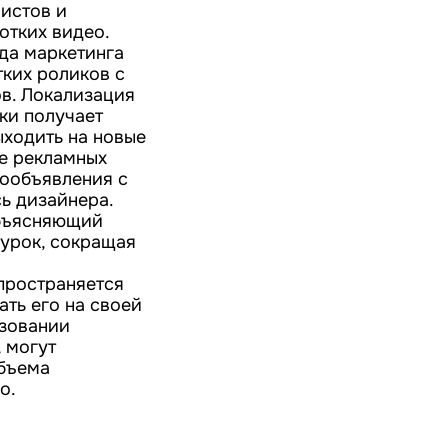
истов и
отких видео.
нда маркетинга
тких роликов с
ов. Локализация
ки получает
ыходить на новые
ие рекламных
еообъявления с
ь дизайнера.
объясняющий
урок, сокращая
спространяется
ать его на своей
ьзовании
, могут
объема
о.