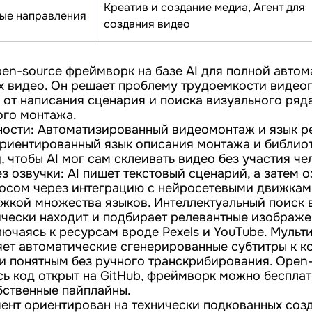
Креатив и создание медиа, Агент для
ые направления
создания видео
pen-source фреймворк на базе AI для полной авто
х видео. Он решает проблему трудоемкости видео
: от написания сценария и поиска визуального ряд
ого монтажа.
ости: Автоматизированный видеомонтаж и язык р
риентированный язык описания монтажа и библио
 чтобы AI мог сам склеивать видео без участия че
з озвучки: AI пишет текстовый сценарий, а затем о
осом через интеграцию с нейросетевыми движками
жкой множества языков. Интеллектуальный поиск 
ически находит и подбирает релевантные изображ
лючаясь к ресурсам вроде Pexels и YouTube. Муль
яет автоматические сгенерированные субтитры к ко
и понятным без ручного транскрибирования. Open-
ь код открыт на GitHub, фреймворк можно беспла
бственные пайплайны.
мент ориентирован на технически подкованных созд