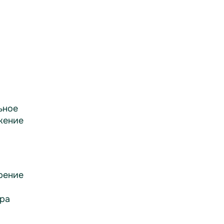
ьное
жение
рение
ра