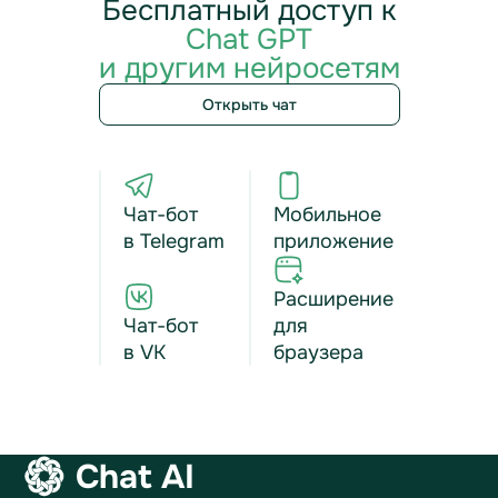
Бесплатный доступ к
Chat GPT
и другим нейросетям
Открыть чат
Чат-бот
Мобильное
в Telegram
приложение
Расширение
Чат-бот
для
в VK
браузера
Chat AI