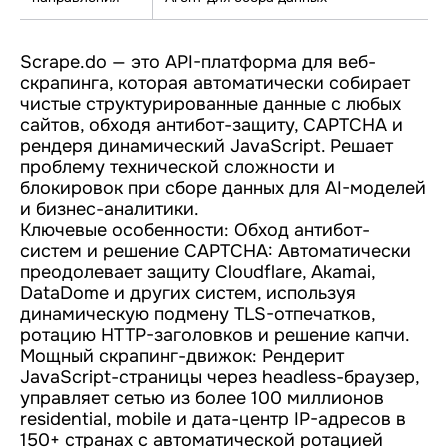
Scrape.do — это API-платформа для веб-
скрапинга, которая автоматически собирает
чистые структурированные данные с любых
сайтов, обходя антибот-защиту, CAPTCHA и
рендеря динамический JavaScript. Решает
проблему технической сложности и
блокировок при сборе данных для AI-моделей
и бизнес-аналитики.
Ключевые особенности: Обход антибот-
систем и решение CAPTCHA: Автоматически
преодолевает защиту Cloudflare, Akamai,
DataDome и других систем, используя
динамическую подмену TLS-отпечатков,
ротацию HTTP-заголовков и решение капчи.
Мощный скрапинг-движок: Рендерит
JavaScript-страницы через headless-браузер,
управляет сетью из более 100 миллионов
residential, mobile и дата-центр IP-адресов в
150+ странах с автоматической ротацией