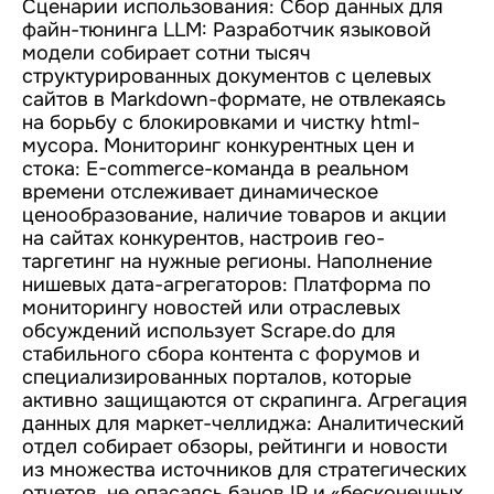
Сценарии использования: Сбор данных для
файн-тюнинга LLM: Разработчик языковой
модели собирает сотни тысяч
структурированных документов с целевых
сайтов в Markdown-формате, не отвлекаясь
на борьбу с блокировками и чистку html-
мусора. Мониторинг конкурентных цен и
стока: E-commerce-команда в реальном
времени отслеживает динамическое
ценообразование, наличие товаров и акции
на сайтах конкурентов, настроив гео-
таргетинг на нужные регионы. Наполнение
нишевых дата-агрегаторов: Платформа по
мониторингу новостей или отраслевых
обсуждений использует Scrape.do для
стабильного сбора контента с форумов и
специализированных порталов, которые
активно защищаются от скрапинга. Агрегация
данных для маркет-челлиджа: Аналитический
отдел собирает обзоры, рейтинги и новости
из множества источников для стратегических
отчетов, не опасаясь банов IP и «бесконечных