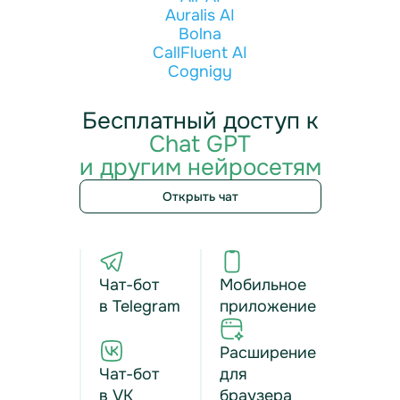
Auralis AI
Bolna
CallFluent AI
Cognigy
Бесплатный доступ к
Chat GPT
и другим нейросетям
Открыть чат
Чат-бот
Мобильное
в Telegram
приложение
Расширение
Чат-бот
для
в VK
браузера