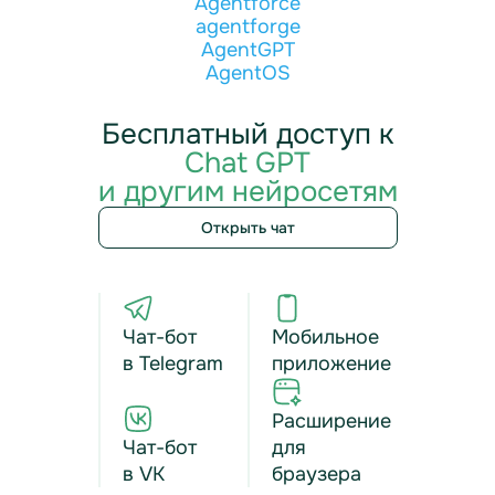
Agentforce
agentforge
AgentGPT
AgentOS
Бесплатный доступ к
Chat GPT
и другим нейросетям
Открыть чат
Чат-бот
Мобильное
в Telegram
приложение
Расширение
Чат-бот
для
в VK
браузера