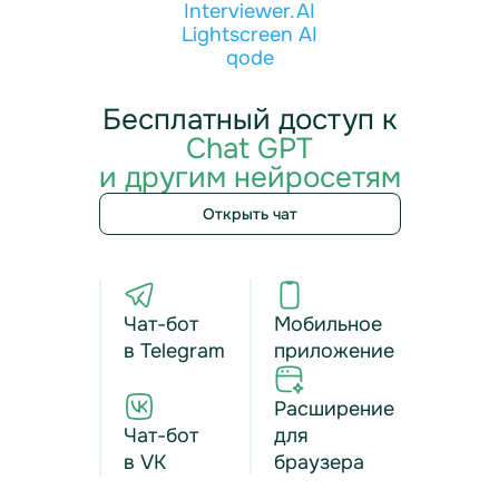
Interviewer.AI
Lightscreen AI
qode
Бесплатный доступ к
Chat GPT
и другим нейросетям
Открыть чат
Чат-бот
Мобильное
в Telegram
приложение
Расширение
Чат-бот
для
в VK
браузера