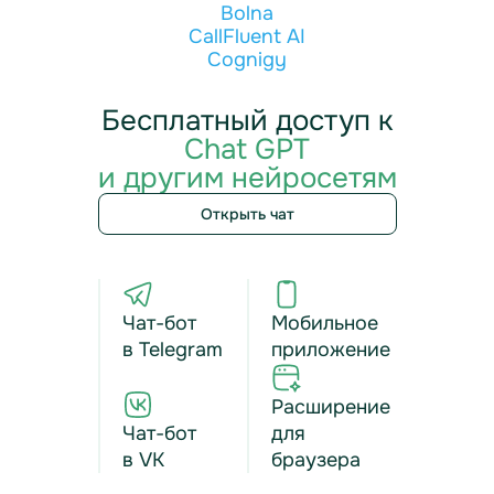
Bolna
CallFluent AI
Cognigy
Бесплатный доступ к
Chat GPT
и другим нейросетям
Открыть чат
Чат-бот
Мобильное
в Telegram
приложение
Расширение
Чат-бот
для
в VK
браузера