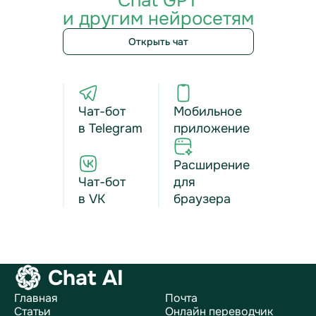
Chat GPT
и другим нейросетям
Открыть чат
Чат-бот
Мобильное
в Telegram
приложение
Расширение
Чат-бот
для
в VK
браузера
Chat AI
Главная
Почта
Статьи
Онлайн переводчик