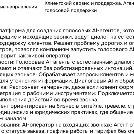
Клиентский сервис и поддержка, Аген
ые направления
голосовой поддержки
платформа для создания голосовых AI-агентов, кот
дящие и исходящие звонки, ведут диалог на естес
оддержку клиентов. Решает проблему дорогих и о
тров, позволяя компаниям запустить голосового AI
оворит как живой оператор.
ости: Голосовые AI-агенты с естественным диало
вают и отвечают без роботизированных интонаций
ящих звонков: Обрабатывает запросы клиентов и 
 для уточнения информации. Диалоговый AI и обра
ыка: Распознает намерения, даже если клиент фор
теграция с рабочими инструментами: Подключаетс
ыполнения действий во время звонка.
ент ориентирован на бизнес в ритейле, тревеле, с
дицинских и юридических практиках, где общение
м каналом.
вания: AI-оператор на входящих звонках: Агент о
о статусе заказа, графике работы и тарифах без о