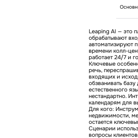
Основн
Leaping AI — это 
обрабатывают вхо
автоматизируют п
времени колл-цен
работает 24/7 и г
Ключевые особенн
речь, переспраши
входящих и исход
обзванивать базу
естественного яз
нестандартно. Ин
календарям для в
Для кого: Инструм
недвижимости, ме
остается ключевы
Сценарии использо
вопросы клиентов 