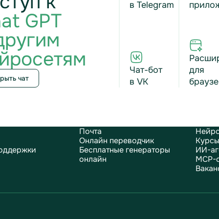
ступ к
в Telegram
прило
at GPT
другим
йросетям
Расши
Чат-бот
для
рыть чат
в VK
браузе
Почта
Нейро
Онлайн переводчик
Курсы
оддержки
Бесплатные генераторы
ИИ-аг
онлайн
MCP-
Вакан