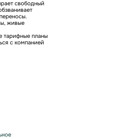
бирает свободный
обзванивает
переносы.
сы, живые
е тарифные планы
ься с компанией
ьное