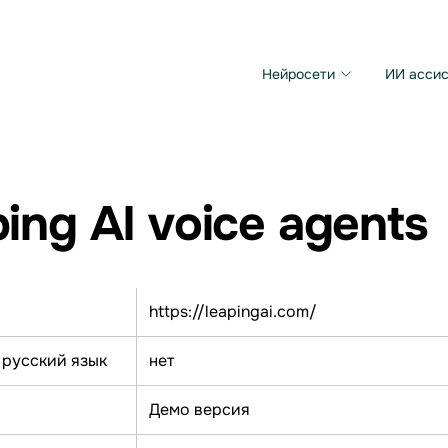
Нейросети
ИИ ассис
Microsoft MAI Image
Grok Imagine Video
ing AI voice agents
https://leapingai.com/
 русский язык
нет
Демо версия