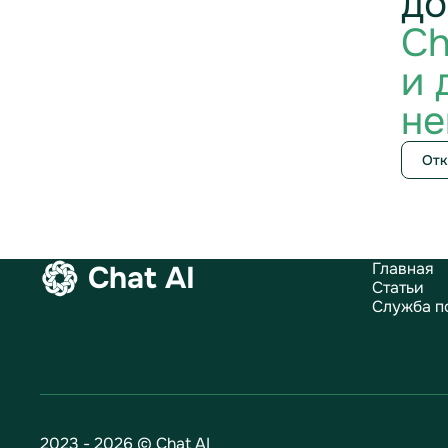
до
Ch
и 
не
Отк
Главная
Chat AI
Статьи
Служба п
2023 - 2026 © Chat AI