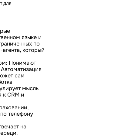
т для
орые
твенном языке и
граниченных по
-агента, который
гом: Понимают
. Автоматизация
может сам
ботка
мулирует мысль
я к CRM и
траховании,
 по телефону
твечает на
череди.