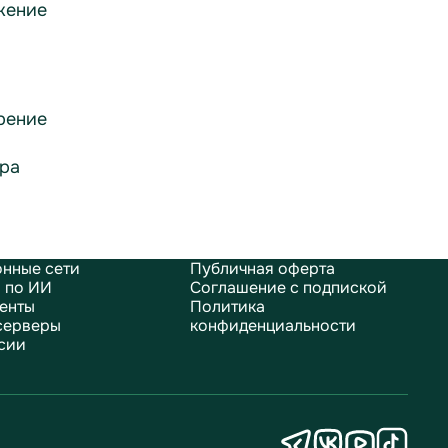
жение
рение
ра
нные сети
Публичная оферта
 по ИИ
Соглашение с подпиской
енты
Политика
серверы
конфиденциальности
сии