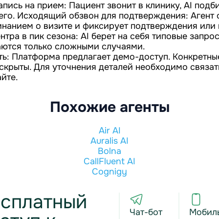
пись на прием: Пациент звонит в клинику, AI под
 его. Исходящий обзвон для подтверждения: Агент 
инанием о визите и фиксирует подтверждения или 
нтра в пик сезона: AI берет на себя типовые запро
ются только сложными случаями.
ть: Платформа предлагает демо-доступ. Конкретны
аскрыты. Для уточнения деталей необходимо связат
йте.
Похожие агенты
Air AI
Auralis AI
Bolna
CallFluent AI
Cognigy
сплатный
Чат-бот
Мобил