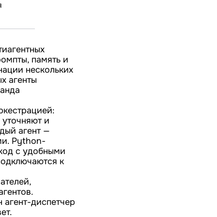
я
тиагентных
ромпты, память и
нации нескольких
ых агенты
манда
ркестрацией:
 уточняют и
дый агент —
и. Python-
код с удобными
подключаются к
ателей,
агентов.
н агент-диспетчер
ет.