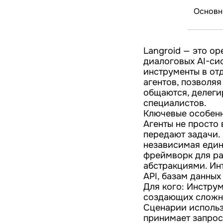
Основн
Langroid — это o
диалоговых AI-сис
инструменты в от
агентов, позволяя
общаются, делеги
специалистов.
Ключевые особенн
Агенты не просто 
передают задачи.
независимая един
фреймворк для ра
абстракциями. Ин
API, базам данных
Для кого: Инстру
создающих сложны
Сценарии использ
принимает запрос,