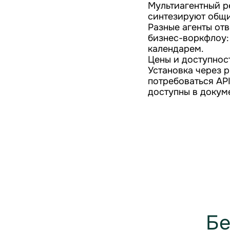
Мультиагентный р
синтезируют общи
Разные агенты от
бизнес-воркфлоу:
календарем.
Цены и доступнос
Установка через p
потребоваться AP
доступны в докум
Бе