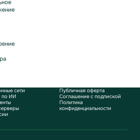
ьное
жение
рение
ра
нные сети
Публичная оферта
 по ИИ
Соглашение с подпиской
енты
Политика
серверы
конфиденциальности
сии