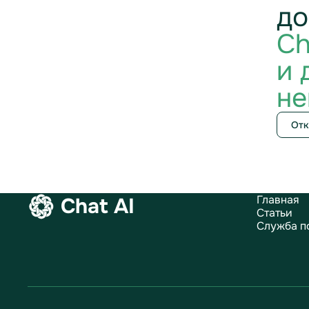
до
Ch
и 
не
Отк
Главная
Chat AI
Статьи
Служба п