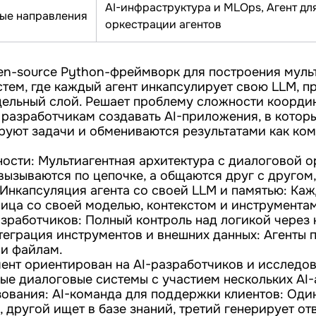
AI-инфраструктура и MLOps, Агент дл
ые направления
оркестрации агентов
pen-source Python-фреймворк для построения муль
тем, где каждый агент инкапсулирует свою LLM, п
дельный слой. Решает проблему сложности коорди
 разработчикам создавать AI-приложения, в котор
руют задачи и обмениваются результатами как ко
ости: Мультиагентная архитектура с диалоговой о
вызываются по цепочке, а общаются друг с другом,
 Инкапсуляция агента со своей LLM и памятью: Каж
ица со своей моделью, контекстом и инструментам
зработчиков: Полный контроль над логикой через 
теграция инструментов и внешних данных: Агенты 
 и файлам.
мент ориентирован на AI-разработчиков и исследов
е диалоговые системы с участием нескольких AI-
ования: AI-команда для поддержки клиентов: Оди
 другой ищет в базе знаний, третий генерирует отв