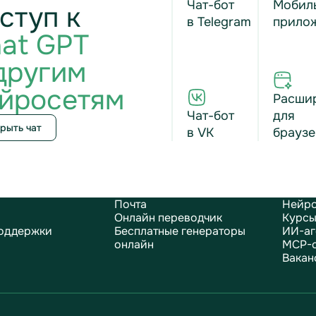
Чат-бот
Мобил
ступ к
в Telegram
прило
at GPT
другим
йросетям
Расши
Чат-бот
для
рыть чат
в VK
браузе
Почта
Нейро
Онлайн переводчик
Курсы
оддержки
Бесплатные генераторы
ИИ-аг
онлайн
MCP-
Вакан