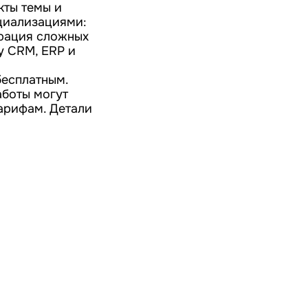
кты темы и
ециализациями:
трация сложных
у CRM, ERP и
бесплатным.
аботы могут
арифам. Детали