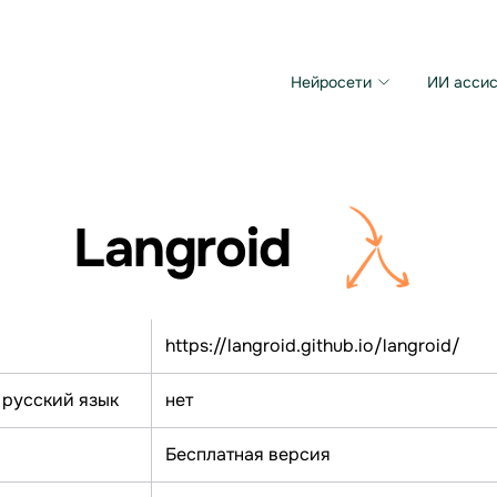
Нейросети
ИИ ассис
Microsoft MAI Image
Grok Imagine Video
Langroid
https://langroid.github.io/langroid/
 русский язык
нет
Бесплатная версия