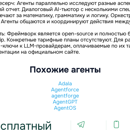
есерч: Агенты параллельно исследуют разные аспе
й отчет. Диалоговый AI-тьютор с несколькими сп
вечают за математику, грамматику и логику. Оркес
 Агенты общаются и координируют действия межд
ть: Фреймворк является open-source и полностью 
ip. Конкретные тарифные планы отсутствуют. Для р
I-ключи к LLM-провайдерам, оплачиваемые по их т
ентации на официальном сайте.
Похожие агенты
Adala
Agentforce
agentforge
AgentGPT
AgentOS
сплатный