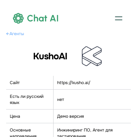
Chat AI
←
Агенты
KushoAI
Сайт
https://kusho.ai/
Есть ли русский
нет
язык
Цена
Демо версия
Основные
Инжиниринг ПО, Агент для
направления
тестирования