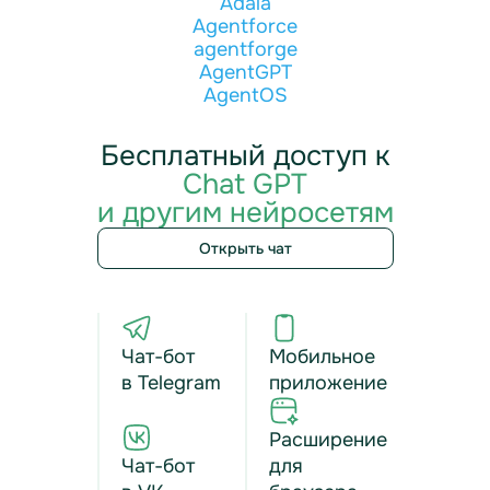
Adala
Agentforce
agentforge
AgentGPT
AgentOS
Бесплатный доступ к
Chat GPT
и другим нейросетям
Открыть чат
Чат-бот
Мобильное
в Telegram
приложение
Расширение
Чат-бот
для