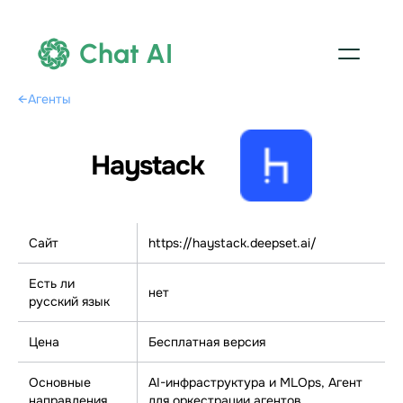
Chat AI
←
Агенты
Haystack
Сайт
https://haystack.deepset.ai/
Есть ли
нет
русский язык
Цена
Бесплатная версия
Основные
AI-инфраструктура и MLOps, Агент
направления
для оркестрации агентов