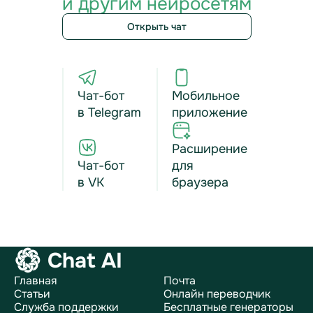
и другим нейросетям
Открыть чат
Чат-бот
Мобильное
в Telegram
приложение
Расширение
Чат-бот
для
в VK
браузера
Chat AI
Главная
Почта
Статьи
Онлайн переводчик
Служба поддержки
Бесплатные генераторы