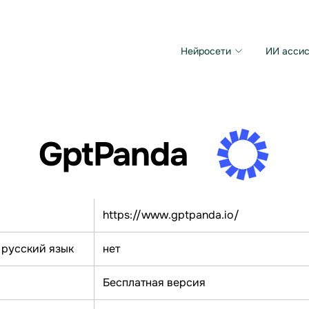
Нейросети
ИИ ассис
Microsoft MAI Image
Grok Imagine Video
GptPanda
https://www.gptpanda.io/
 русский язык
нет
Бесплатная версия