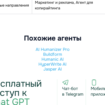
Маркетинг и реклама, Агент для
ые направления
копирайтинга
Похожие агенты
AI Humanizer Pro
Buildform
Humanic AI
HyperWrite AI
Jasper AI
сплатный
Чат-бот
Мобил
ступ к
в Telegram
прило
at GPT