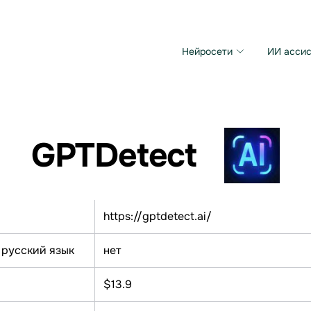
Нейросети
ИИ ассис
Microsoft MAI Image
Grok Imagine Video
GPTDetect
https://gptdetect.ai/
 русский язык
нет
$13.9