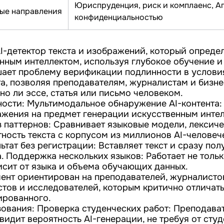
Юриспруденция, риск и комплаенс, Аг
ые направления
конфиденциальностью
I-детектор текста и изображений, который определ
енным интеллектом, используя глубокое обучение 
ешает проблему верификации подлинности в услови
та, позволяя преподавателям, журналистам и бизн
но ли эссе, статья или письмо человеком.
ости: Мультимодальное обнаружение AI-контента:
ражения на предмет генерации искусственным инте
з паттернов: Сравнивает языковые модели, лексич
ность текста с корпусом из миллионов AI-человеч
тат без регистрации: Вставляет текст и сразу пол
. Поддержка нескольких языков: Работает не тольк
исит от языка и объема обучающих данных.
мент ориентирован на преподавателей, журналистов
тов и исследователей, которым критично отличат
ированного.
ования: Проверка студенческих работ: Преподават
видит вероятность AI-генерации, не требуя от сту