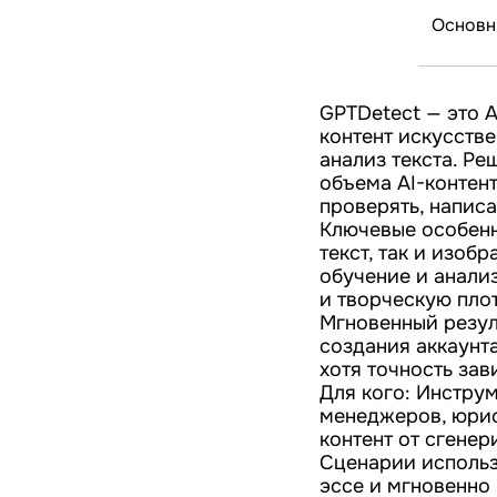
Основн
GPTDetect — это A
контент искусств
анализ текста. Р
объема AI-контен
проверять, написа
Ключевые особенн
текст, так и изоб
обучение и анали
и творческую плот
Мгновенный резуль
создания аккаунта
хотя точность зав
Для кого: Инстру
менеджеров, юрис
контент от сгенер
Сценарии использ
эссе и мгновенно 