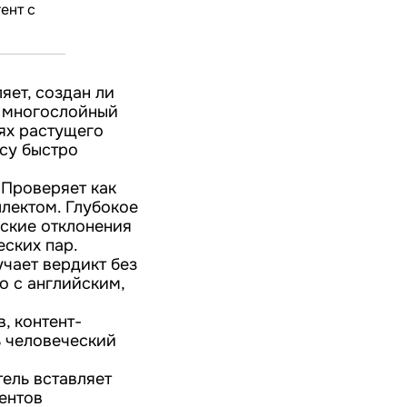
ент с
яет, создан ли
и многослойный
ях растущего
есу быстро
 Проверяет как
ллектом. Глубокое
еские отклонения
еских пар.
учает вердикт без
о с английским,
, контент-
ь человеческий
ель вставляет
дентов