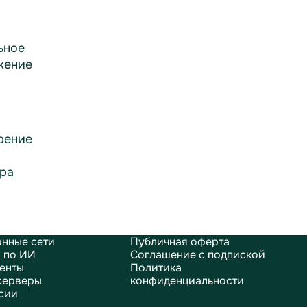
ьное
жение
рение
ра
нные сети
Публичная оферта
 по ИИ
Соглашение с подпиской
енты
Политика
серверы
конфиденциальности
сии