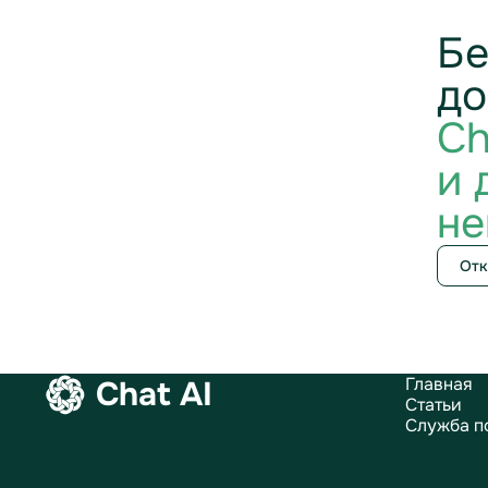
Бе
до
Ch
и 
не
Отк
Главная
Chat AI
Статьи
Служба п