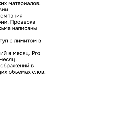
ких материалов:
вии
 Компания
рии. Проверка
сьма написаны
туп с лимитом в
ий в месяц. Pro
 месяц.
изображений в
их объемах слов.