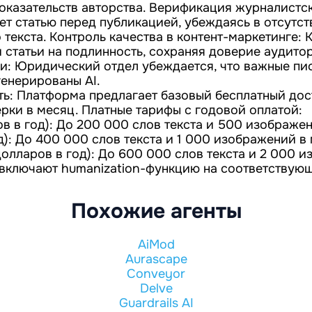
оказательств авторства. Верификация журналистс
ет статью перед публикацией, убеждаясь в отсутст
текста. Контроль качества в контент-маркетинге:
и статьи на подлинность, сохраняя доверие аудито
и: Юридический отдел убеждается, что важные пи
генерированы AI.
ть: Платформа предлагает базовый бесплатный дос
ерки в месяц. Платные тарифы с годовой оплатой:
ов в год): До 200 000 слов текста и 500 изображен
д): До 400 000 слов текста и 1 000 изображений в
 долларов в год): До 600 000 слов текста и 2 000 
 включают humanization-функцию на соответствующ
Похожие агенты
AiMod
Aurascape
Conveyor
Delve
Guardrails AI