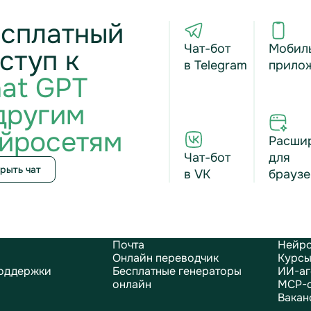
сплатный
Чат-бот
Мобил
ступ к
в Telegram
прило
at GPT
другим
йросетям
Расши
Чат-бот
для
рыть чат
в VK
браузе
Почта
Нейро
Онлайн переводчик
Курсы
оддержки
Бесплатные генераторы
ИИ-аг
онлайн
MCP-
Вакан