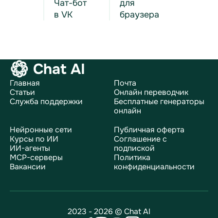
Чат-бот
для
в VK
браузера
Chat AI
Главная
Почта
Статьи
Онлайн переводчик
Служба поддержки
Бесплатные генераторы
онлайн
Нейронные сети
Публичная оферта
Курсы по ИИ
Соглашение с
ИИ-агенты
подпиской
MCP-серверы
Политика
Вакансии
конфиденциальности
2023 - 2026 © Chat AI