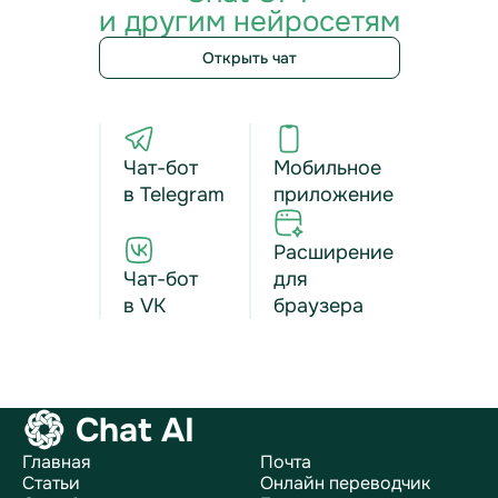
и другим нейросетям
Открыть чат
Чат-бот
Мобильное
в Telegram
приложение
Расширение
Чат-бот
для
в VK
браузера
Chat AI
Главная
Почта
Статьи
Онлайн переводчик