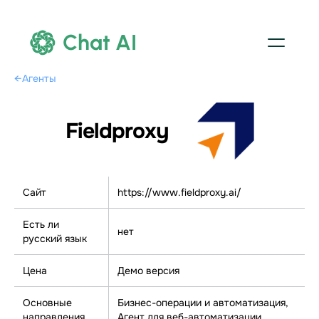
Chat AI
←
Агенты
Fieldproxy
Сайт
https://www.fieldproxy.ai/
Есть ли
нет
русский язык
Цена
Демо версия
Основные
Бизнес-операции и автоматизация,
направления
Агент для веб-автоматизации