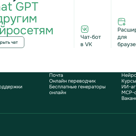
at GPT
другим
йросетям
Расши
Чат-бот
для
рыть чат
в VK
браузе
Почта
Нейро
Онлайн переводчик
Курсы
оддержки
Бесплатные генераторы
ИИ-аг
онлайн
MCP-
Вакан