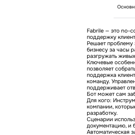
Основн
Fabrile — это no-
поддержку клиент
Решает проблему 
бизнесу за часы р
разгружать живых
Ключевые особенн
позволяет собрат
поддержка клиенто
команду. Управле
поддерживает отв
Бот может сам за
Для кого: Инстру
компании, которы
разработку.
Сценарии использ
документацию, и б
Автоматическая за