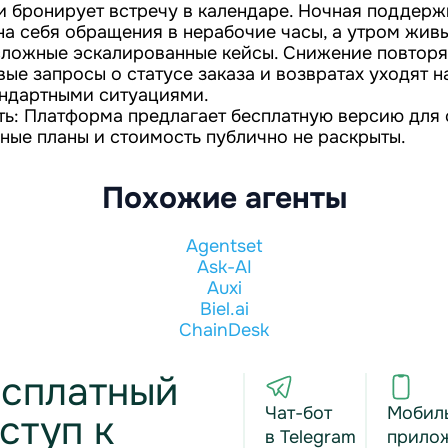
и бронирует встречу в календаре. Ночная поддерж
 на себя обращения в нерабочие часы, а утром жив
сложные эскалированные кейсы. Снижение повтор
ые запросы о статусе заказа и возвратах уходят на
ндартными ситуациями.
ть: Платформа предлагает бесплатную версию для 
ные планы и стоимость публично не раскрыты.
Похожие агенты
Agentset
Ask-AI
Auxi
Biel.ai
ChainDesk
сплатный
Чат-бот
Мобил
ступ к
в Telegram
прило