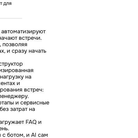
т для
е автоматизируют
начают встречи.
, позволяя
х, и сразу начать
структор
тизированная
нагрузку на
ентах и
рования встреч:
менеджеру.
ртапы и сервисные
ез затрат на
агружает FAQ и
ень.
с ботом, и AI сам