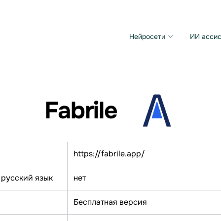
Нейросети
ИИ ассис
Microsoft MAI Image
Grok Imagine Video
Fabrile
https://fabrile.app/
 русский язык
нет
Бесплатная версия