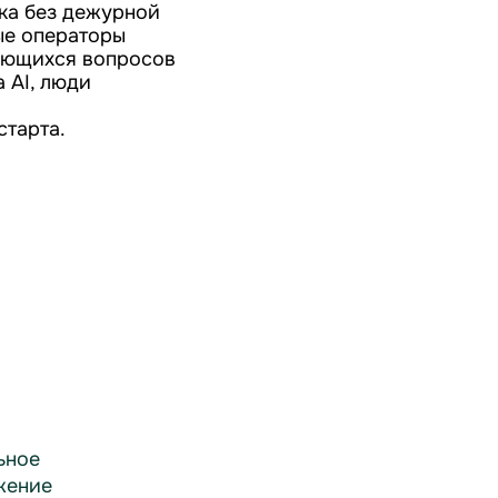
ка без дежурной
ые операторы
яющихся вопросов
 AI, люди
старта.
ьное
жение