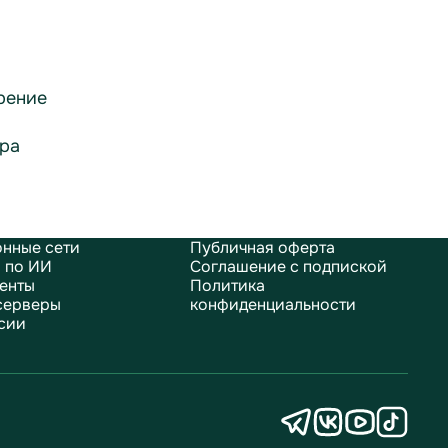
рение
ра
нные сети
Публичная оферта
 по ИИ
Соглашение с подпиской
енты
Политика
серверы
конфиденциальности
сии