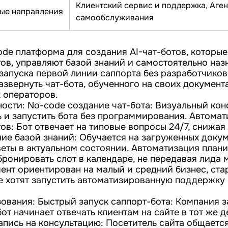
Клиентский сервис и поддержка, Аген
ые направления
самообслуживания
code платформа для создания AI-чат-ботов, которы
ов, управляют базой знаний и самостоятельно наз
запуска первой линии саппорта без разработчиков
азвернуть чат-бота, обученного на своих документа
 операторов.
ости: No-code создание чат-бота: Визуальный кон
ь и запустить бота без программирования. Автома
в: Бот отвечает на типовые вопросы 24/7, снижая 
ние базой знаний: Обучается на загруженных докум
еты в актуальном состоянии. Автоматизация плани
бронировать слот в календаре, не передавая лида 
мент ориентирован на малый и средний бизнес, ста
е хотят запустить автоматизированную поддержку б
ования: Быстрый запуск саппорт-бота: Компания з
от начинает отвечать клиентам на сайте в тот же д
пись на консультацию: Посетитель сайта общается 