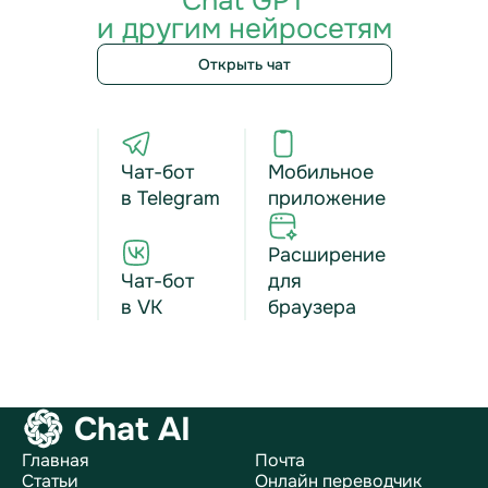
Chat GPT
и другим нейросетям
Открыть чат
Чат-бот
Мобильное
в Telegram
приложение
Расширение
Чат-бот
для
в VK
браузера
Chat AI
Главная
Почта
Статьи
Онлайн переводчик