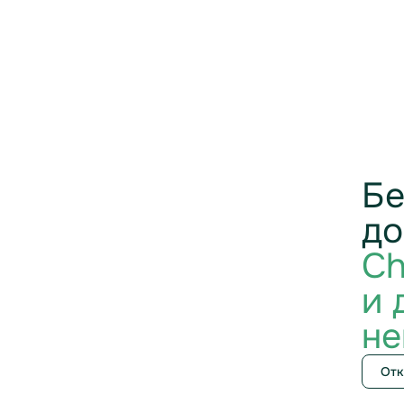
Бе
до
Ch
и 
не
Отк