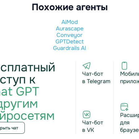
Похожие агенты
AiMod
Aurascape
Conveyor
GPTDetect
Guardrails AI
сплатный
Чат-бот
Мобил
ступ к
в Telegram
прило
at GPT
другим
йросетям
Расши
Чат-бот
для
рыть чат
в VK
браузе