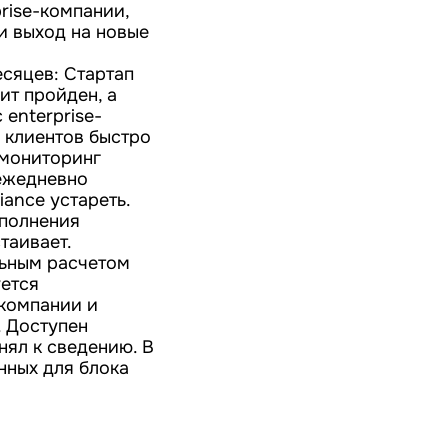
prise-компании,
и выход на новые
сяцев: Стартап
ит пройден, а
 enterprise-
 клиентов быстро
 мониторинг
 ежедневно
iance устареть.
аполнения
таивает.
льным расчетом
уется
компании и
. Доступен
нял к сведению. В
нных для блока