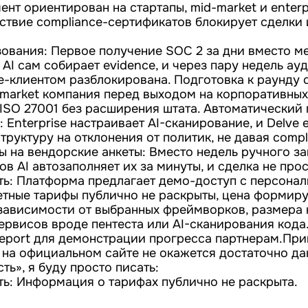
ент ориентирован на стартапы, mid-market и enter
тствие compliance-сертификатов блокирует сделки 
ования: Первое получение SOC 2 за дни вместо ме
 AI сам собирает evidence, и через пару недель ауд
se-клиентом разблокирована. Подготовка к раунду с
-market компания перед выходом на корпоративных
 ISO 27001 без расширения штата. Автоматический
: Enterprise настраивает AI-сканирование, и Delve
руктуру на отклонения от политик, не давая compl
ы на вендорские анкеты: Вместо недель ручного з
ов AI автозаполняет их за минуты, и сделка не прос
ть: Платформа предлагает демо-доступ с персона
етные тарифы публично не раскрыты, цена формир
зависимости от выбранных фреймворков, размера 
ервисов вроде пентеста или AI-сканирования кода
report для демонстрации прогресса партнерам.При
 на официальном сайте не окажется достаточно да
ть», я буду просто писать:
ть: Информация о тарифах публично не раскрыта.