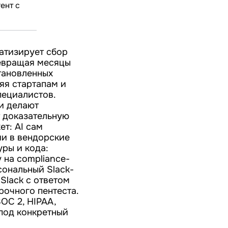
ент с
матизирует сбор
превращая месяцы
становленных
яя стартапам и
пециалистов.
и делают
т доказательную
ет: AI сам
ии в вендорские
ры и кода:
 на compliance-
сональный Slack-
Slack с ответом
рочного пентеста.
OC 2, HIPAA,
 под конкретный