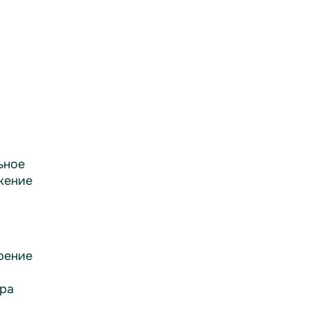
ьное
жение
рение
ра