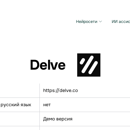
Нейросети
ИИ ассис
Microsoft MAI Image
Grok Imagine Video
Delve
https://delve.co
 русский язык
нет
Демо версия