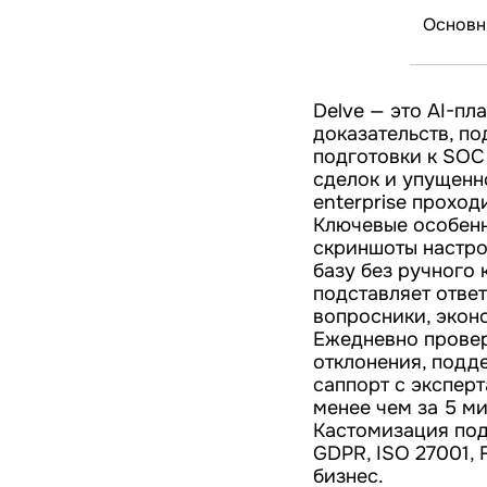
Основн
Delve — это AI-пл
доказательств, по
подготовки к SOC 
сделок и упущенн
enterprise проход
Ключевые особенн
скриншоты настро
базу без ручного 
подставляет отве
вопросники, экон
Ежедневно провер
отклонения, подд
саппорт с эксперт
менее чем за 5 ми
Кастомизация под
GDPR, ISO 27001,
бизнес.