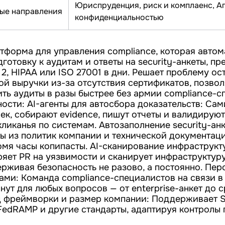
Юриспруденция, риск и комплаенс, Аг
ые направления
конфиденциальностью
атформа для управления compliance, которая авто
дготовку к аудитам и ответы на security-анкеты, 
2, HIPAA или ISO 27001 в дни. Решает проблему о
ой выручки из-за отсутствия сертификатов, позвол
ить аудиты в разы быстрее без армии compliance-с
ости: AI-агенты для автосбора доказательств: Сам
ек, собирают evidence, пишут отчеты и валидирую
кликанья по системам. Автозаполнение security-анк
ты из политик компании и технической документац
омя часы копипасты. AI-сканирование инфраструкту
яет PR на уязвимости и сканирует инфраструктуру
ерживая безопасность не разово, а постоянно. Пер
ами: Команда compliance-специалистов на связи в 
нут для любых вопросов — от enterprise-анкет до с
 фреймворки и размер компании: Поддерживает S
 FedRAMP и другие стандарты, адаптируя контролы