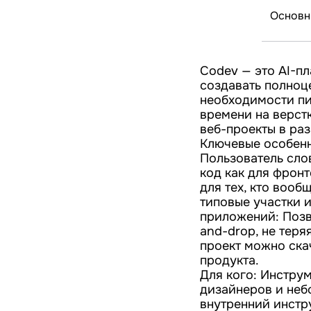
Основн
Codev — это AI-п
создавать полноц
необходимости пи
времени на верст
веб-проекты в раз
Ключевые особенно
Пользователь сло
код как для фронт
для тех, кто вооб
типовые участки 
приложений: Позв
and-drop, не теря
проект можно ска
продукта.
Для кого: Инстру
дизайнеров и неб
внутренний инстр