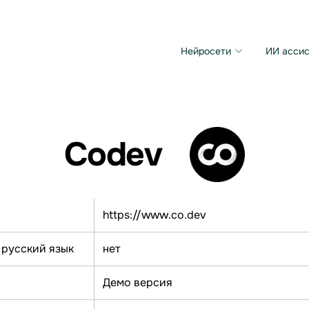
Нейросети
ИИ ассис
Microsoft MAI Image
Grok Imagine Video
Codev
https://www.co.dev
 русский язык
нет
Демо версия