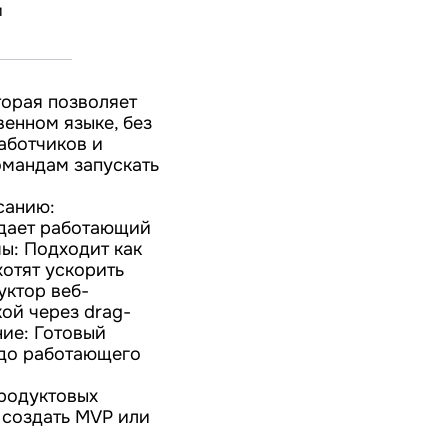
и
торая позволяет
енном языке, без
аботчиков и
омандам запускать
санию:
здает работающий
мы: Подходит как
хотят ускорить
уктор веб-
ой через drag-
ние: Готовый
 до работающего
продуктовых
 создать MVP или