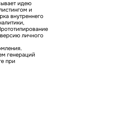
сывает идею
 листингом и
рка внутреннего
налитики,
 Прототипирование
о-версию личного
омления.
ем генераций
те при