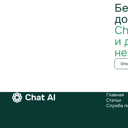
Бе
до
Ch
и 
не
Отк
Главная
Chat AI
Статьи
Служба п