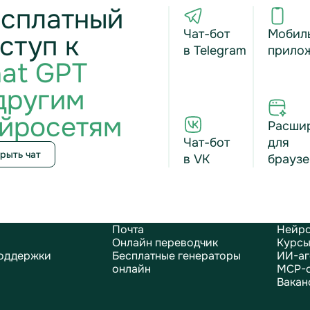
сплатный
Чат-бот
Мобил
ступ к
в Telegram
прило
at GPT
другим
йросетям
Расши
Чат-бот
для
рыть чат
в VK
браузе
Почта
Нейро
Онлайн переводчик
Курсы
оддержки
Бесплатные генераторы
ИИ-аг
онлайн
MCP-
Вакан