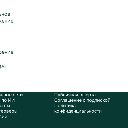
ьное
жение
рение
ра
нные сети
Публичная оферта
 по ИИ
Соглашение с подпиской
енты
Политика
серверы
конфиденциальности
сии