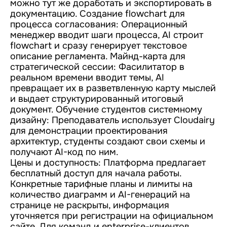
можно тут же доработать и экспортировать в
документацию. Создание flowchart для
процесса согласования: Операционный
менеджер вводит шаги процесса, AI строит
flowchart и сразу генерирует текстовое
описание регламента. Майнд-карта для
стратегической сессии: Фасилитатор в
реальном времени вводит темы, AI
превращает их в разветвленную карту мыслей
и выдает структурированный итоговый
документ. Обучение студентов системному
дизайну: Преподаватель использует Cloudairy
для демонстрации проектирования
архитектур, студенты создают свои схемы и
получают AI-код по ним.
Цены и доступность: Платформа предлагает
бесплатный доступ для начала работы.
Конкретные тарифные планы и лимиты на
количество диаграмм и AI-генераций на
странице не раскрыты, информация
уточняется при регистрации на официальном
сайте. Для команд и enterprise-клиентов