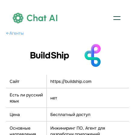
Chat AI
←
Агенты
BuildShip
Сайт
https://buildship.com
Есть ли русский
нет
язык
Цена
Бесплатный доступ
Основные
Инжиниринг ПО, Агент для
направления
разработки приложений