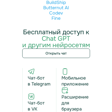
BuildShip
Butternut AI
Codev
Fine
Бесплатный доступ к
Chat GPT
и другим нейросетям
Открыть чат
Чат-бот
Мобильное
в Telegram
приложение
Расширение
Чат-бот
для
в VK
браузера