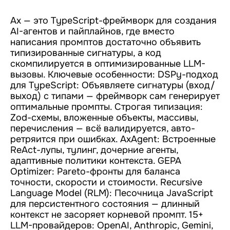
Ax — это TypeScript-фреймворк для создания
AI-агентов и пайплайнов, где вместо
написания промптов достаточно объявить
типизированные сигнатуры, а код
скомпилируется в оптимизированные LLM-
вызовы. Ключевые особенности: DSPy-подход
для TypeScript: Объявляете сигнатуры (вход/
выход) с типами — фреймворк сам генерирует
оптимальные промпты. Строгая типизация:
Zod-схемы, вложенные объекты, массивы,
перечисления — всё валидируется, авто-
ретряится при ошибках. AxAgent: Встроенные
ReAct-лупы, тyлинг, дочерние агенты,
адаптивные политики контекста. GEPA
Optimizer: Pareto-фронты для баланса
точности, скорости и стоимости. Recursive
Language Model (RLM): Песочница JavaScript
для персистентного состояния — длинный
контекст не засоряет корневой промпт. 15+
LLM-провайдеров: OpenAI, Anthropic, Gemini,