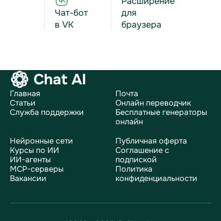
Расширение
Чат-бот
для
в VK
браузера
Chat AI
Главная
Почта
Статьи
Онлайн переводчик
Служба поддержки
Бесплатные генераторы
онлайн
Нейронные сети
Публичная оферта
Курсы по ИИ
Соглашение с
ИИ-агенты
подпиской
MCP-серверы
Политика
Вакансии
конфиденциальности