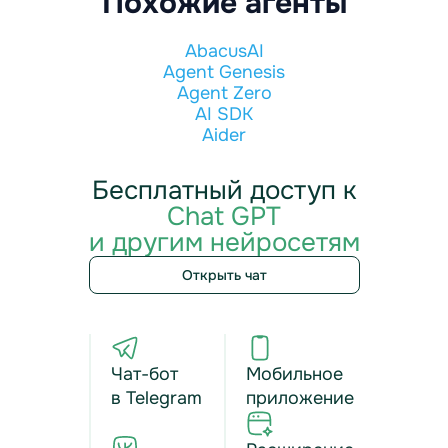
Похожие агенты
AbacusAI
Agent Genesis
Agent Zero
AI SDK
Aider
Бесплатный доступ к
Chat GPT
и другим нейросетям
Открыть чат
Чат-бот
Мобильное
в Telegram
приложение