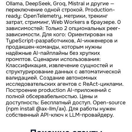
Ollama, DeepSeek, Groq, Mistral и другие —
переключение одной строкой. Production-
ready: OpenTelemetry, метрики, трекинг
затрат, стриминг, Web Workers в браузере. 0
зависимостей: Только 2 опциональных peer-
зависимости. Для кого: Ориентирован на
TypeScript-разработчиков, AI-инженеров и
продакшен-команды, которым нужны
надёжные AI-пайплайны без хрупких
промптов. Сценарии использования:
Классификация, извлечение сущностей и
структурирование данных с автоматической
валидацией. Создание автономных
исследовательских агентов с ReAct-циклами.
Построение production AI-приложений с
полной обсервабельностью. Цены и
доступность: Бесплатный доступ. Open-source
(npm install @ax-llm/ax). Для работы нужен
собственный API-ключ к LLM-провайдеру.