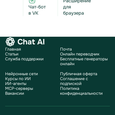
Расширение
Чат-бот
для
в VK
браузера
Chat AI
Главная
Почта
Статьи
Онлайн переводчик
Служба поддержки
Бесплатные генераторы
онлайн
Нейронные сети
Публичная оферта
Курсы по ИИ
Соглашение с
ИИ-агенты
подпиской
MCP-серверы
Политика
Вакансии
конфиденциальности