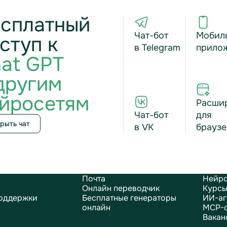
сплатный
Чат-бот
Мобил
ступ к
в Telegram
прило
at GPT
другим
йросетям
Расши
Чат-бот
для
рыть чат
в VK
браузе
Почта
Нейро
Онлайн переводчик
Курсы
оддержки
Бесплатные генераторы
ИИ-аг
онлайн
MCP-
Вакан