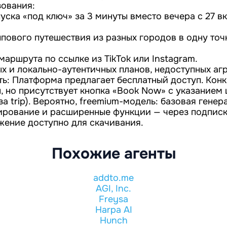
ования:
уска «под ключ» за 3 минуты вместо вечера с 27 в
пового путешествия из разных городов в одну точ
аршрута по ссылке из TikTok или Instagram.
х и локально-аутентичных планов, недоступных аг
ть: Платформа предлагает бесплатный доступ. Кон
, но присутствует кнопка «Book Now» с указанием 
за trip). Вероятно, freemium-модель: базовая гене
нирование и расширенные функции — через подпис
ение доступно для скачивания.
Похожие агенты
addto.me
AGI, Inc.
Freysa
Harpa AI
Hunch