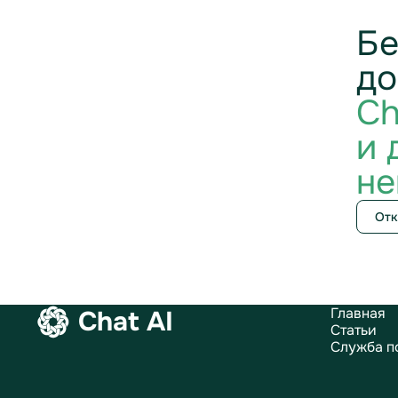
Бе
до
Ch
и 
не
Отк
Главная
Chat AI
Статьи
Служба п