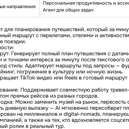
Персональная продуктивность и асси
ые направления
Агент для общих задач
гент для планирования путешествий, который за мин
ный маршрут с перелетами, отелями и активностям
е поездки.
ости:
ут: Генерирует полный план путешествия с датами
 и точками интереса за минуту после текстового 
од стиль: Адаптирует маршруты под запросы — фу
айкинг, погружение в культуру или ночную жизнь.
вращает TikTok-видео или Reels в готовый маршрут
ование: Поддерживает совместную работу тревел
етом прямых рейсов из разных городов.
одка: Можно заменить музей на рынок, пересесть 
ть дневную вылазку — AI мгновенно пересоберет пл
ирован на миллениалов и digital-nomads, планирую
мпанией, а также на тех, кто вдохновляется соцсет
вый ролик в реальный тур.