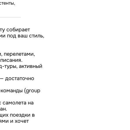
стенты,
уту собирает
и под ваш стиль,
, перелетами,
описания.
д-туры, активный
 — достаточно
-команды (group
с самолета на
ан.
щих поездки в
ями и хочет