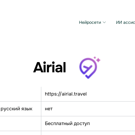
Нейросети
ИИ ассис
Microsoft MAI Image
Grok Imagine Video
Airial
https://airial.travel
 русский язык
нет
Бесплатный доступ