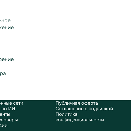
ьное
жение
рение
ра
нные сети
Публичная оферта
 по ИИ
Соглашение с подпиской
енты
Политика
серверы
конфиденциальности
сии