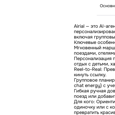
Основн
Airial — это AI-а
персонализирован
включая групповы
Ключевые особенн
Мгновенный маршр
поездами, отелями
Персонализация п
отдых с детьми, х
Reel-to-Real: Пре
кинуть ссылку.
Групповое планир
chat energy) с уч
Гибкая ручная дов
поезд или добави
Для кого: Ориент
одиночку или с ко
превратить краси