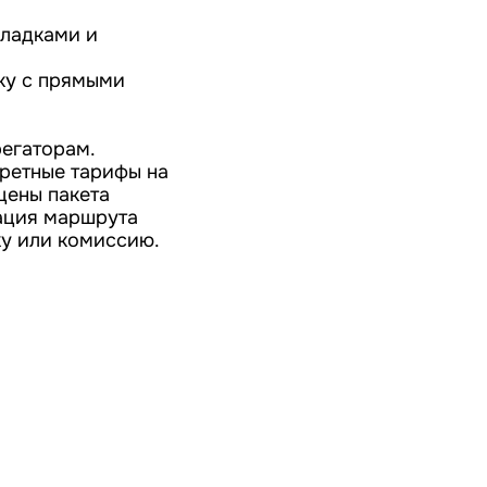
кладками и
ку с прямыми
регаторам.
кретные тарифы на
цены пакета
рация маршрута
ку или комиссию.