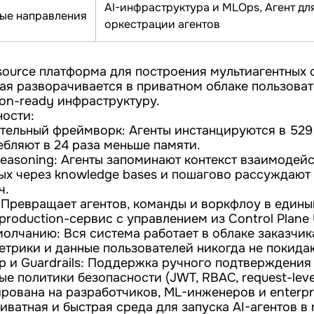
AI-инфраструктура и MLOps, Агент дл
ые направления
оркестрации агентов
source платформа для построения мультиагентных 
рая разворачивается в приватном облаке пользова
ion-ready инфраструктуру.
ости:
ельный фреймворк: Агенты инстанцируются в 529
ебляют в 24 раза меньше памяти.
reasoning: Агенты запоминают контекст взаимодей
ых через knowledge bases и пошагово рассуждают
ч.
 Превращает агентов, команды и воркфлоу в едины
oduction-сервис с управлением из Control Plane 
олчанию: Вся система работает в облаке заказчик
метрики и данные пользователей никогда не покида
p и Guardrails: Поддержка ручного подтверждения
е политики безопасности (JWT, RBAC, request-level 
ирована на разработчиков, ML-инженеров и enterpr
ватная и быстрая среда для запуска AI-агентов в 