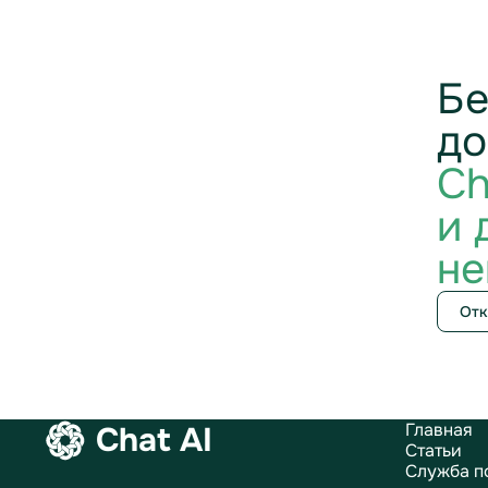
Бе
до
Ch
и 
не
Отк
Главная
Chat AI
Статьи
Служба п