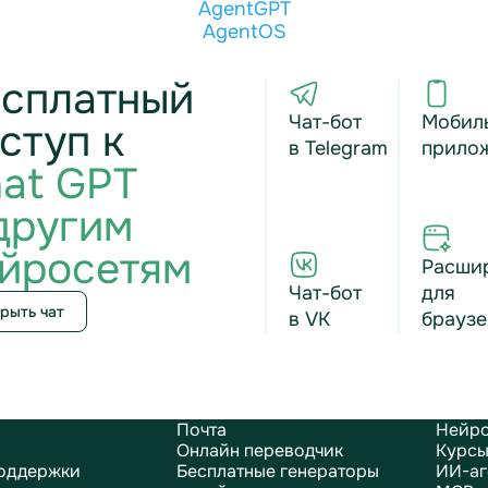
AgentGPT
AgentOS
сплатный
Чат-бот
Мобил
ступ к
в Telegram
прило
at GPT
другим
йросетям
Расши
Чат-бот
для
рыть чат
в VK
браузе
Почта
Нейро
Онлайн переводчик
Курсы
оддержки
Бесплатные генераторы
ИИ-аг