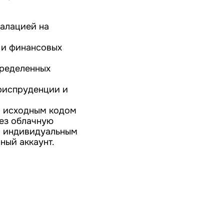
калацией на
в и финансовых
пределенных
риспруденции и
м исходным кодом
рез облачную
по индивидуальным
ный аккаунт.