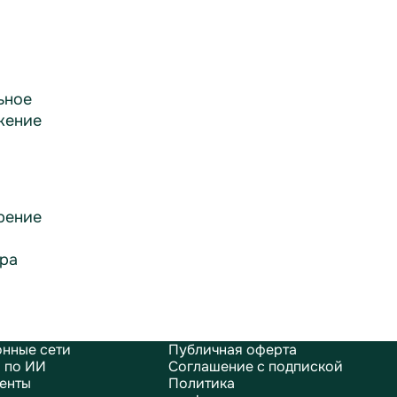
ьное
жение
рение
ра
нные сети
Публичная оферта
 по ИИ
Соглашение с подпиской
енты
Политика