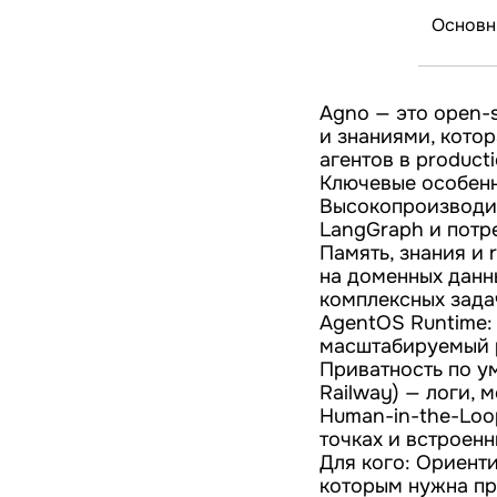
Основн
Agno — это open-
и знаниями, кото
агентов в product
Ключевые особенн
Высокопроизводит
LangGraph и потр
Память, знания и 
на доменных данн
комплексных зада
AgentOS Runtime:
масштабируемый pr
Приватность по ум
Railway) — логи, 
Human-in-the-Loo
точках и встроенны
Для кого: Ориент
которым нужна при