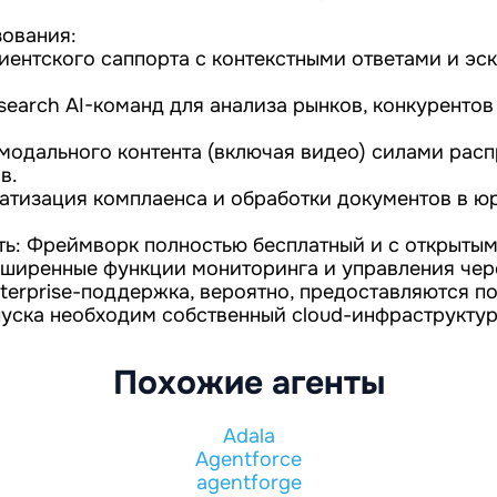
ования:
иентского саппорта с контекстными ответами и эс
search AI-команд для анализа рынков, конкуренто
модального контента (включая видео) силами рас
в.
атизация комплаенса и обработки документов в ю
ть: Фреймворк полностью бесплатный и с открыты
асширенные функции мониторинга и управления че
enterprise-поддержка, вероятно, предоставляются 
пуска необходим собственный cloud-инфраструктур
Похожие агенты
Adala
Agentforce
agentforge