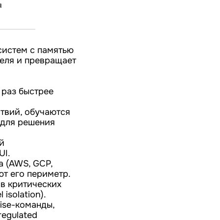
я
систем с памятью
теля и превращает
 раз быстрее
ствий, обучаются
 для решения
й
UI.
а (AWS, GCP,
ют его периметр.
 в критических
isolation).
ise-команды,
regulated