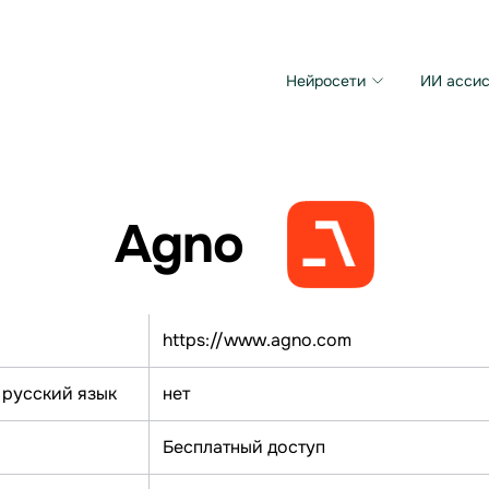
Нейросети
ИИ ассис
Microsoft MAI Image
Grok Imagine Video
Agno
https://www.agno.com
 русский язык
нет
Бесплатный доступ